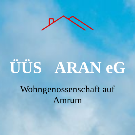
STARTSEITE
Langfristig sorglos wohnen
ÜÜS ARAN eG
Kontakt
Impressum
Wohngenossenschaft auf
Amrum